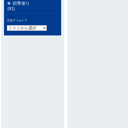
四季便り
(81)
月別アーカイブ