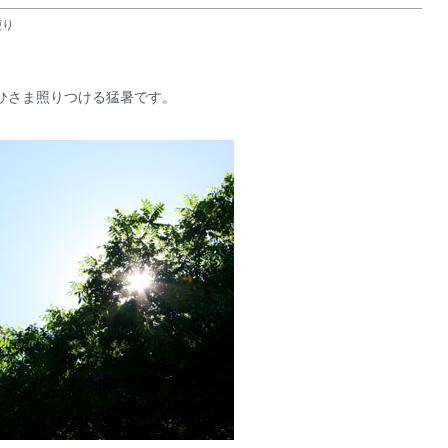
便り
、
ひさま照りつける猛暑です。