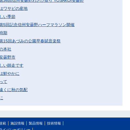
第36回信州安曇野わさび祭り YOSAKOI安曇野
はワサビの産地
しい季節
第5回記念信州安曇野ハーフマラソン開催
時期
第15回あづみの公園早春賦音楽祭
の本社
安曇野市
しい師走です
は鮮やかに
って
遠くに秋の気配
に
規範
施設情報
製品情報
技術情報
ライバシーポリシー