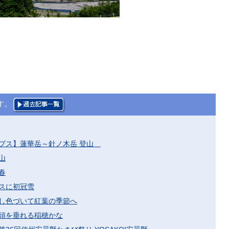
す。
プス】蓮華岳～針ノ木岳 登山
山
春
スに初冠雪
し色づいて紅葉の季節へ
頭を垂れる稲穂かな