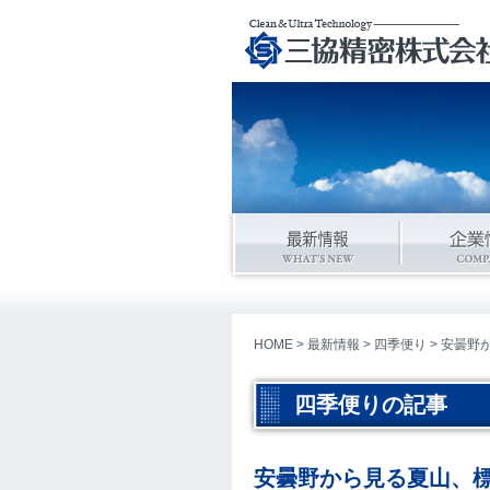
HOME
>
最新情報
>
四季便り
> 安曇野
四季便りの記事
安曇野から見る夏山、標