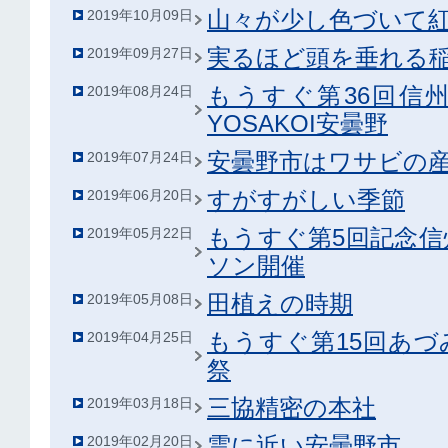
山々が少し色づいて
2019年10月09日
実るほど頭を垂れる
2019年09月27日
もうすぐ第36回信
2019年08月24日
YOSAKOI安曇野
安曇野市はワサビの
2019年07月24日
すがすがしい季節
2019年06月20日
もうすぐ第5回記念
2019年05月22日
ソン開催
田植えの時期
2019年05月08日
もうすぐ第15回あ
2019年04月25日
祭
三協精密の本社
2019年03月18日
雲に近い安曇野市
2019年02月20日