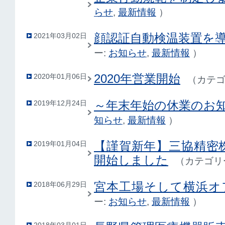
らせ
,
最新情報
）
顔認証自動検温装置を
2021年03月02日
ー:
お知らせ
,
最新情報
）
2020年営業開始
2020年01月06日
（
カテゴ
～年末年始の休業のお
2019年12月24日
知らせ
,
最新情報
）
【謹賀新年】三協精密
2019年01月04日
開始しました
（
カテゴリ
宮本工場そして横浜オ
2018年06月29日
ー:
お知らせ
,
最新情報
）