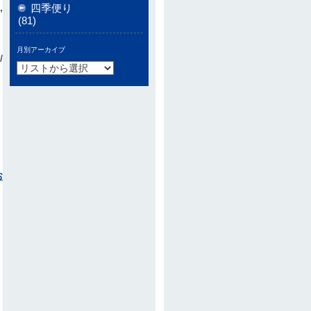
せ
,
四季便り
(81)
月別アーカイブ
/
お