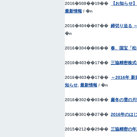
2016�508��19��
【お知らせ
最新情報
/ �n
2016�404��07��
締切り迫る ～
�n
2016�304��06��
春、国宝「松
2016�403��17��
三協精密株式
2016�403��17��
～2016年
知らせ
,
最新情報
/ �n
2016�302��03��
厳冬の雪の片
2016�301��27��
2016年のは
2015�212��29��
三協精密の年