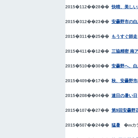
2015�112��28��
快晴、美しい
2015�312��23��
安曇野市の白
2015�311��25��
もうすぐ師走
2015�411��12��
三協精密 南
2015�510��30��
安曇野へ、白
2015�409��17��
秋、安曇野市
2015�208��04��
連日の暑い日
2015�107��27��
第9回安曇野
2015�507��24��
猛暑
�m
カ