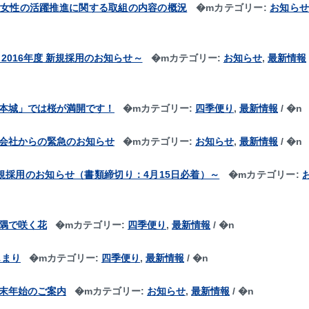
】女性の活躍推進に関する取組の内容の概況
�m
カテゴリー:
お知ら
2016年度 新規採用のお知らせ～
�m
カテゴリー:
お知らせ
,
最新情報
本城」では桜が満開です！
�m
カテゴリー:
四季便り
,
最新情報
/ �n
会社からの緊急のお知らせ
�m
カテゴリー:
お知らせ
,
最新情報
/ �n
 新規採用のお知らせ（書類締切り：4月15日必着）～
�m
カテゴリー:
隅で咲く花
�m
カテゴリー:
四季便り
,
最新情報
/ �n
じまり
�m
カテゴリー:
四季便り
,
最新情報
/ �n
末年始のご案内
�m
カテゴリー:
お知らせ
,
最新情報
/ �n