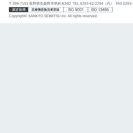
〒399-7103 長野県安曇野市明科光582 TEL.0263-62-2294（代） FAX.0263-6
Copyright© SANKYO SEIMITSU inc. All rights reserved.