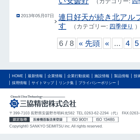
い安曇野
（
カテゴリー:
四
連日好天が続き北アル
2013年05月07日
す
（
カテゴリー:
四季便り
6 / 8
« 先頭
«
...
4
5
HOME
最新情報
企業情報
企業行動規範
施設情報
製品情報
技
採用情報
サイトマップ
リンク集
プライバシーポリシー
〒399-7103 長野県安曇野市明科光582 TEL.0263-62-2294（代） FAX.0263-6
Copyright© SANKYO SEIMITSU inc. All rights reserved.