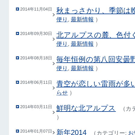
秋まっさかり、季節は
2014年11月04日
便り
,
最新情報
）
北アルプスの麓、色付
2014年09月30日
便り
,
最新情報
）
毎年恒例の第八回安曇
2014年08月18日
便り
,
最新情報
）
青空が恋しい雷雨が多
2014年06月11日
らせ
）
鮮明な北アルプス
2014年03月11日
（
カ
）
新年2014
2014年01月07日
（
カテゴリー:
お