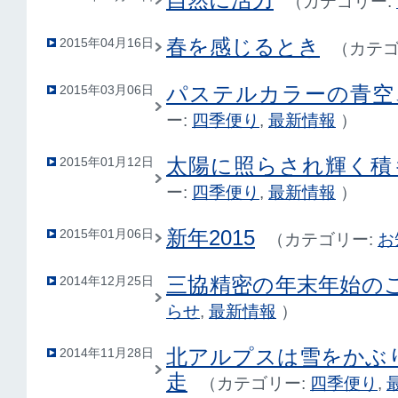
（
カテゴリー:
春を感じるとき
2015年04月16日
（
カテゴ
パステルカラーの青空
2015年03月06日
ー:
四季便り
,
最新情報
）
太陽に照らされ輝く積
2015年01月12日
ー:
四季便り
,
最新情報
）
新年2015
2015年01月06日
（
カテゴリー:
お
三協精密の年末年始の
2014年12月25日
らせ
,
最新情報
）
北アルプスは雪をかぶ
2014年11月28日
走
（
カテゴリー:
四季便り
,